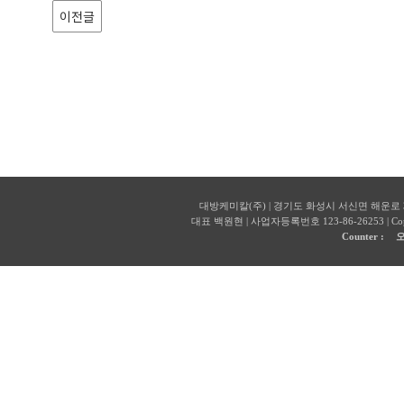
이전글
대방케미칼(주) | 경기도 화성시 서신면 해운로 327 | 전화
대표 백원현 | 사업자등록번호 123-86-26253 | Copyr
Counter :