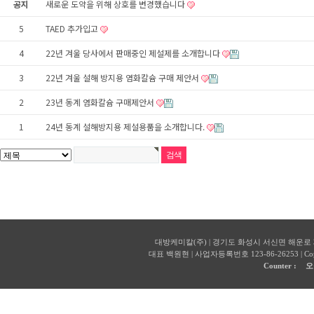
공지
새로운 도약을 위해 상호를 변경했습니다
5
TAED 추가입고
4
22년 겨울 당사에서 판매중인 제설제를 소개합니다
3
22년 겨울 설해 방지용 염화칼슘 구매 제안서
2
23년 동계 염화칼슘 구매제안서
1
24년 동계 설해방지용 제설용품을 소개합니다.
대방케미칼(주) | 경기도 화성시 서신면 해운로 327 | 전화
대표 백원현 | 사업자등록번호 123-86-26253 | Copyr
Counter :
오